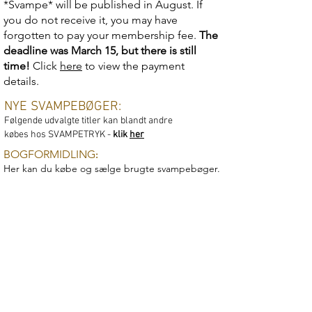
*Svampe* will be published in August. If
you do not receive it, you may have
forgotten to pay your membership fee.
The
deadline was March 15, but there is still
time!
Click
here
to view the payment
details.
NYE SVAMPEBØGER:
​Følgende udvalgte titler kan blandt andre
købes
hos SVAMPETRYK -
klik
her
BOGFORMIDLING
:​​
Her kan du købe og sælge brugte svampebøger.
Der kommer flere og flere bøger til!
Klik
her
for at se de aktuelle titler.