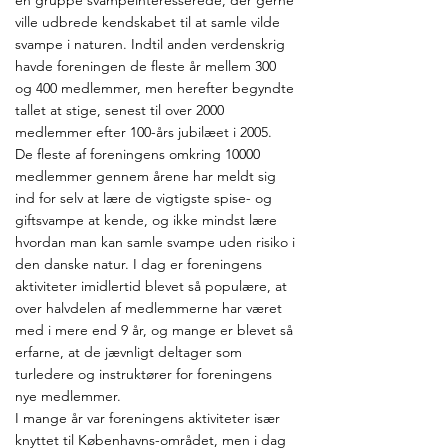
en gruppe svampeinteresserede, der gerne
ville udbrede kendskabet til at samle vilde
svampe i naturen. Indtil anden verdenskrig
havde foreningen de fleste år mellem 300
og 400 medlemmer, men herefter begyndte
tallet at stige, senest til over 2000
medlemmer efter 100-års jubilæet i 2005.
De fleste af foreningens omkring 10000
medlemmer gennem årene har meldt sig
ind for selv at lære de vigtigste spise- og
giftsvampe at kende, og ikke mindst lære
hvordan man kan samle svampe uden risiko i
den danske natur. I dag er foreningens
aktiviteter imidlertid blevet så populære, at
over halvdelen af medlemmerne har været
med i mere end 9 år, og mange er blevet så
erfarne, at de jævnligt deltager som
turledere og instruktører for foreningens
nye medlemmer.
I mange år var foreningens aktiviteter især
knyttet til Københavns-området, men i dag