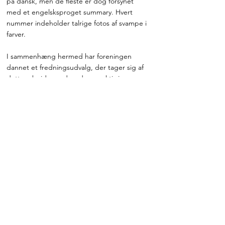
på dansk, men de fleste er dog forsynet
med et engelsksproget summary. Hvert
nummer indeholder talrige fotos af svampe i
farver.
I sammenhæng hermed har foreningen
dannet et fredningsudvalg, der tager sig af
dette arbejde og desuden er aktiv i
naturbeskyttelsessammenhæng når
væsentlige svampelokaliteter er truede.
For at tilbyde foreningens medlemmer
letter adgang til yderligere litteratur om
svampe har foreningen etableret
“Svampetryk”, som er en udgivelses- og
salgsgruppe, der tilbyder svampebøger,
tidsskrifter og lignende svampestof fra hele
verden. For nylig er man også begyndt at
udgive sin egen bogserie: Nordeuropas
Svampe, hvor man vil udgive rigt illustrerede
bøger om udvalgte svampegrupper. De tre
første bind handler om vokshattene (1994),