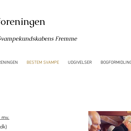
oreningen
l Svampekundskabens Fremme
RENINGEN
BESTEM SVAMPE
UDGIVELSER
BOGFORMIDLIN
E
 mv.
dk)