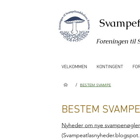
Svampef
Foreningen ti
VELKOMMEN
KONTINGENT
FO
/
BESTEM SVAMPE
BESTEM SVAMP
Nyheder om nye svampenøgler
(Svampeatlasnyheder.blogspot.