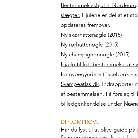
Bestemmelseshjul til Nordeur
slægter.
Hjulene er del af et st
opdateres fremover.
Ny skørhattenøgle (2015)
Ny rørhattenøgle (2015)
Ny champignonnøgle (2015)
Hjælp til fotobestemmelse af 
for nybegyndere (Facebook – s
Svampeatlas.dk
. Indrapporteri
af bestemmelsen. Få forslag t
billedgenkendelse under
Navne
DIPLOMPRØVE
Har du lyst til at blive guide på
Svampeforeningen skal du best