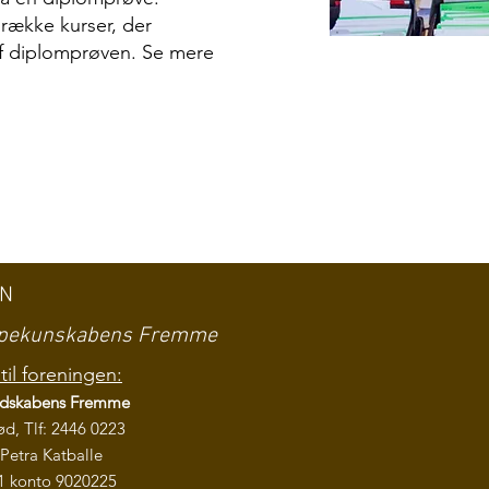
række kurser, der
f diplomprøven. Se mere
EN
ampekunskabens Fremme
til foreningen:
ndskabens
Fremme
ød, Tlf: 2446 0223
Petra Katballe
1 konto 9020225