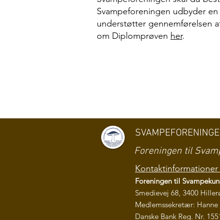
Svampeforeningen udbyder en 
understøtter gennemførelsen a
om Diplomprøven
her
.
SVAMPEFORENING
Foreningen til Sv
Kontaktinformationer 
Foreningen til Svampeku
Smedievej 68, 3400 Hiller
Medlemssekretær: Hanne 
Danske Bank Reg. Nr. 155