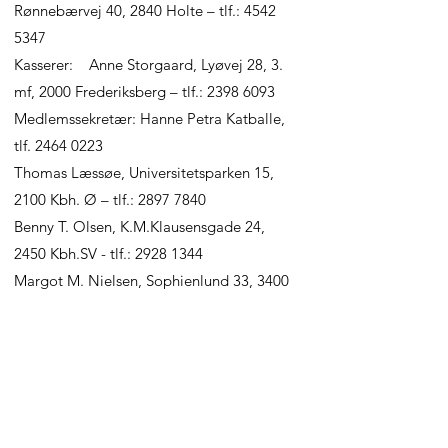
rent naturvidenskabeligt som 
Rønnebærvej 40, 2840 Holte – tlf.: 4542
praktisk, samt at virke for 
5347
beskyttelse af truede 
Kasserer: Anne Storgaard, Lyøvej 28, 3.
svampearter.

mf, 2000 Frederiksberg – tlf.: 2398 6093
Medlemssekretær: Hanne Petra Katballe,
Dette skal søges efterlevet 
tlf.
2464 0223
gennem afholdelse af 
Thomas Læssøe, Universitetsparken 15,
ekskursioner, kurser, 
2100 Kbh. Ø – tlf.: 2897 7840
diplomprøver, udstillinger m.m., 
Benny T. Olsen, K.M.Klausensgade 24,
ved udgivelse af et 
2450 Kbh.SV - tlf.: 2928 1344
medlemsblad, samt ved 
Margot M. Nielsen, Sophienlund 33, 3400
formidling af litteratur og andet 
Hillerød – tlf.: 3946 4022
materiale om svampe.

1.suppleant og IT ansvarlig: Annette
Greenfort, Sløssevej 34, 4894 Øster Ulslev
§ 3. Kontingent.

- tlf.
5151 4401
Medlemskontingentet følger 
2. suppleant: Jane Nielsen,
kalenderåret. Det fastsættes for 