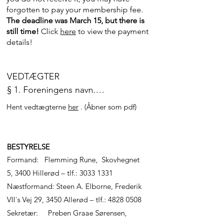
forgotten to pay your membership fee.
The deadline was March 15, but there is
still time!
Click
here
to view the payment
details!
VEDTÆGTER

§ 1. Foreningens navn.

Foreningens navn er: 
Hent vedtægterne
her
. (Åbner som pdf)
Svampeforeningen – Foreningen 
til Svampekundskabens Fremme.

BESTYRELSE
§ 2. Foreningens formål og 
Formand: Flemming Rune, Skovhegnet
arbejdsopgaver.

5, 3400 Hillerød – tlf.:
3033 1331
Det er foreningens formål i alle 
Næstformand: Steen A. Elborne, Frederik
dele af Danmark at udbrede 
VII´s Vej 29, 3450 Allerød – tlf.: 4828 0508
kendskabet til svampene, såvel 
Sekretær: Preben Graae Sørensen,