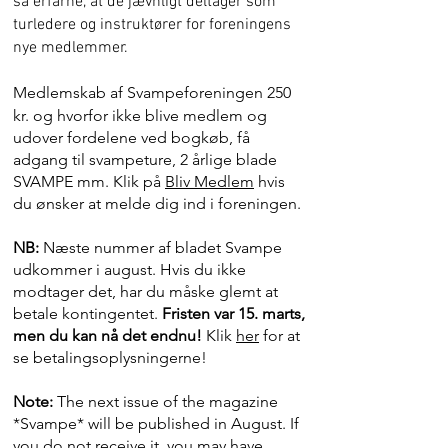
så erfarne, at de jævnligt deltager som
turledere og instruktører for foreningens
nye medlemmer.
Medlemskab af Svampeforeningen 250
kr. og hvorfor ikke blive medlem og
udover fordelene ved bogkøb, få
adgang til svampeture, 2 årlige blade
SVAMPE mm. Klik på
Bliv Medlem
hvis
du ønsker at melde dig ind i foreningen.
NB:
Næste nummer af bladet Svampe
udkommer i august. Hvis du ikke
modtager det, har du måske glemt at
betale kontingentet.
Fristen var 15. marts,
men du kan nå det endnu!
Klik
her
for at
se betalingsoplysningerne!
Note:
The next issue of the magazine
*Svampe* will be published in August. If
you do not receive it, you may have