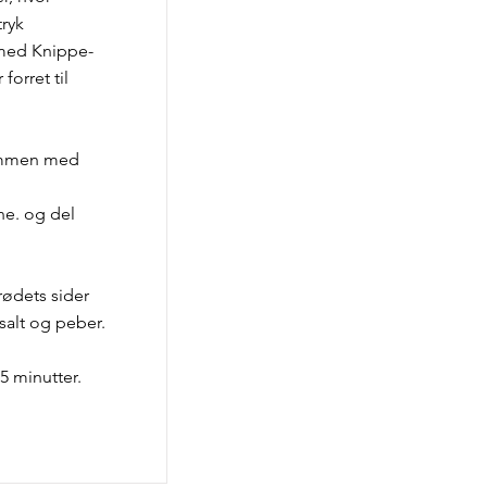
ryk
 med Knippe-
forret til
ammen med
ne. og del
ødets sider
salt og peber.
5 minutter.