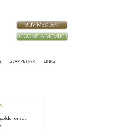
BLIV MEDLEM
BECOME A MEMBER
G
SVAMPETRYK
LINKS
n
 gælder om at
r