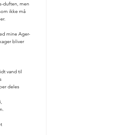
s-duften, men
 som ikke må
er.
med mine Ager-
ager bliver
dt vand til
s
per deles
,
n.
t