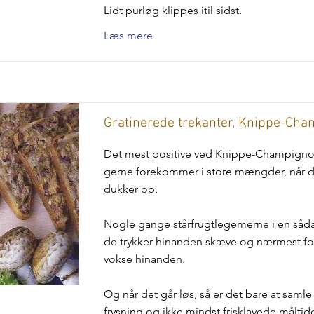
Lidt purløg klippes itil sidst.
Læs mere
Gratinerede trekanter, Knippe-Ch
Det mest positive ved Knippe-Champignon
gerne forekommer i store mængder, når 
dukker op.
Nogle gange stårfrugtlegemerne i en såda
de trykker hinanden skæve og nærmest for
vokse hinanden.
Og når det går løs, så er det bare at samle t
frysning og ikke mindst frisklavede måltide