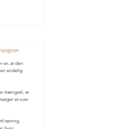
ampignon
 er, at den
den endelig
n trængsel, at
søger at over
il tørring,
r, hvor