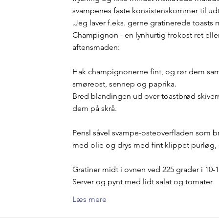
svampenes faste konsistenskommer til udt
.Jeg laver f.eks. gerne gratinerede toasts
Champignon - en lynhurtig frokost ret eller 
aftensmaden:
Hak champignonerne fint, og rør dem s
smøreost, sennep og paprika.
Bred blandingen ud over toastbrød skiver
dem på skrå.
Pensl såvel svampe-osteoverfladen som br
med olie og drys med fint klippet purløg, 
Gratiner midt i ovnen ved 225 grader i 10-1
Server og pynt med lidt salat og tomater
Læs mere