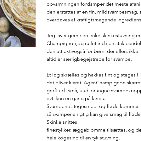
opvarmningen fordamper det meste afani
den erstattes af en fin, mildsvampesmag,
overdøves af kraftigtsmagende ingrediens
Jeg laver gerne en enkelskinkestuvning 
Champignon,og rullet ind i en stak pandek
den attraktivogså for børn, der ellers ikke
altid er særligbegejstrede for svampe.
Et løg skrælles og hakkes fint og steges i li
det bliver klaret. Ager-Champignon skære
groft ud. Små, uudsprungne svampeknop
evt. kun en gang på langs.
Svampene stegesmed, og fløde kommes i
så svampene rigtig kan give smag til fløde
Skinke snittes i
finestykker, æggeblomme tilsættes, og de
hele kogesind til en tyk stuvning.