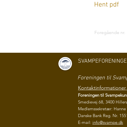
Hent pdf
Foregående nr.
SVAMPEFORENING
Foreningen til Sv
Kontaktinformationer 
Foreningen til Svampeku
Smedievej 68, 3400 Hiller
Medlemssekretær: Hanne 
Danske Bank Reg. Nr. 155
E-mail:
info@svampe.dk