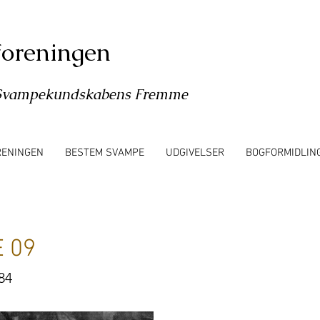
oreningen
l Svampekundskabens Fremme
RENINGEN
BESTEM SVAMPE
UDGIVELSER
BOGFORMIDLIN
 09
84