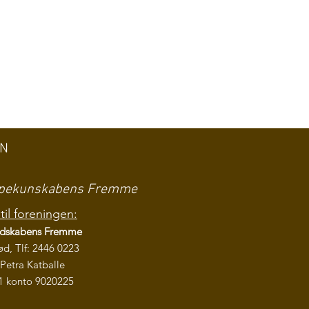
EN
ampekunskabens Fremme
til foreningen:
ndskabens
Fremme
ød, Tlf: 2446 0223
Petra Katballe
1 konto 9020225