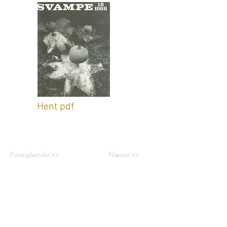
Hent pdf
Foregående nr.
Næste nr.
Kontaktinformationer til foreningen:
Foreningen til Svampekundskabens
Fremme