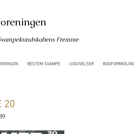
oreningen
l Svampekundskabens Fremme
RENINGEN
BESTEM SVAMPE
UDGIVELSER
BOGFORMIDLIN
 20
89