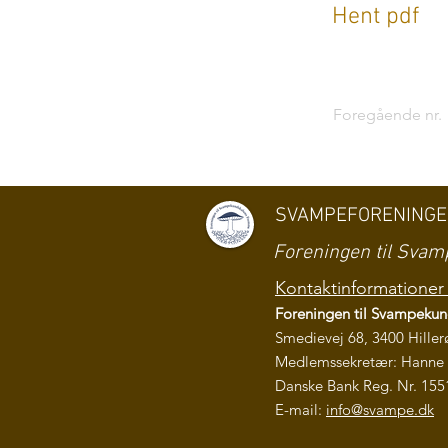
Hent pdf
Foregående nr.
SVAMPEFORENING
Foreningen til Sv
Kontaktinformationer 
Foreningen til Svampeku
Smedievej 68, 3400 Hiller
Medlemssekretær: Hanne 
Danske Bank Reg. Nr. 155
E-mail:
info@svampe.dk