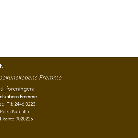
EN
ampekunskabens Fremme
til foreningen:
ndskabens
Fremme
ød, Tlf: 2446 0223
Petra Katballe
1 konto 9020225