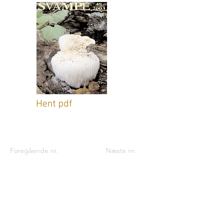
Hent pdf
Foregående nr.
Næste nr.
Kontaktinformationer til foreningen:
Foreningen til Svampekundskabens
Fremme