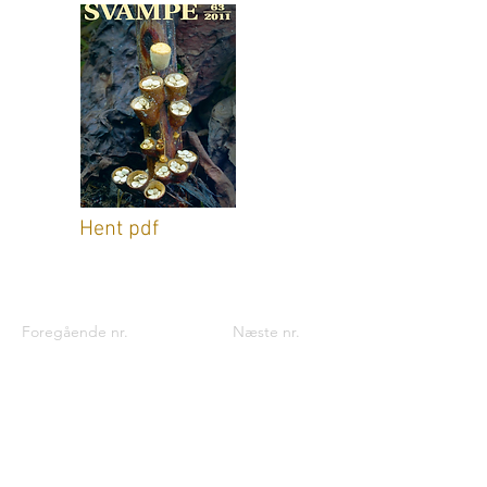
Hent pdf
Foregående nr.
Næste nr.
Kontaktinformationer til foreningen:
Foreningen til Svampekundskabens
Fremme