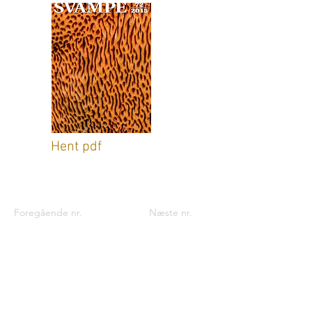
Hent pdf
Foregående nr.
Næste nr.
Kontaktinformationer til foreningen:
Foreningen til Svampekundskabens
Fremme