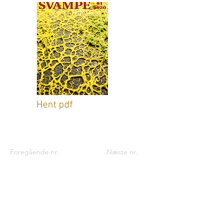
Hent pdf
Foregående nr.
Næste nr.
Kontaktinformationer til foreningen:
Foreningen til Svampekundskabens
Fremme