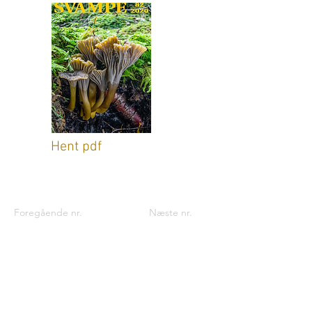
Hent pdf
Foregående nr.
Næste nr.
Kontaktinformationer til foreningen:
Foreningen til Svampekundskabens
Fremme