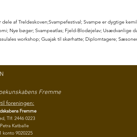
 dele af Treldeskoven;Svampefestival; Svampe er dygtige kemi
i; Nye bøger; Svampeatlas; Fjeld-Blodøjelav; Usædvanlige d
sulales workshop; Guajak til skørhatte; Diplomtagere; Sæsonen
EN
ampekunskabens Fremme
til foreningen:
ndskabens
Fremme
ød, Tlf: 2446 0223
Petra Katballe
1 konto 9020225