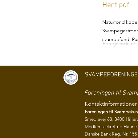
Hent pdf
Naturfond køber
Svampegastronom
svampefund; Rus
Foregående nr.
SVAMPEFORENING
Foreningen til Sv
Kontaktinformationer 
Foreningen til Svampeku
Smedievej 68, 3400 Hiller
Medlemssekretær: Hanne 
Danske Bank Reg. Nr. 155