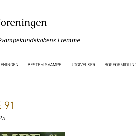
oreningen
l Svampekundskabens Fremme
RENINGEN
BESTEM SVAMPE
UDGIVELSER
BOGFORMIDLIN
 91
25