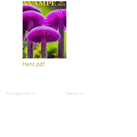
Hent pdf
Foregående nr.
Næste nr.
Kontaktinformationer til foreningen:
Foreningen til Svampekundskabens
Fremme