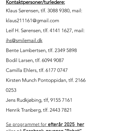
Kontaktpersoner/turledere:
Klaus Sørensen, tlf.
3088 9380
, mail:
klaus211161@gmail.com
Leif H. Sørensen, tlf.
4141 1627
, mail:
ihs@smilemail.dk
Bente Lambertsen, tlf.
2349 5898
Bodil Larsen, tlf.
6094 9087
Camilla Ehlers, tlf.
6177 0747
Kirsten Munch Pontoppidan, tlf.
2166
0253
Jens Rudkjøbing, tlf,
9155 7161
Henrik Tranberg, tlf.
2443 7821
Se programmet for
efterår 2025 her